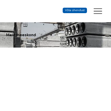
Võta ühendust
Meie meeskond