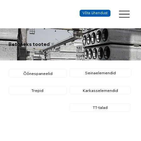
Võta ühendust
Betoneks tooted
Seinaelemendid
Õõnespaneelid
Karkasselemendid
Trepid
TT-talad