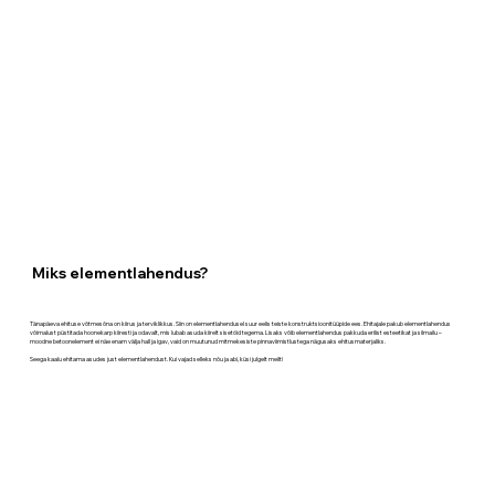
Miks elementlahendus?
Tänapäeva ehituse võtmesõna on kiirus ja terviklikkus. Siin on elementlahendusel suur eelis teiste konstruktsioonitüüpide ees. Ehitajale pakub elementlahendus
võimalust püstitada hoonekarp kiiresti ja odavalt, mis lubab asuda kiirelt sisetöid tegema. Lisaks võib elementlahendus pakkuda erilist esteetikat ja silmailu –
moodne betoonelement ei näe enam välja hall ja igav, vaid on muutunud mitmekesiste pinnaviimistlustega nägusaks ehitusmaterjaliks.
Seega kaalu ehitama asudes just elementlahendust. Kui vajad selleks nõu ja abi, küsi julgelt meilt!