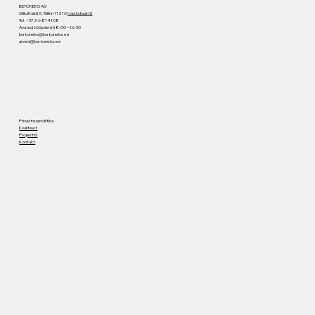
BETONEKS AS
Silikaltsiidi 5, Tallinn 11216
[vaata kaarti]
Tel. +372 6 814108
Avatud tööpäeviti 8:00 – 16:30
betoneks@betoneks.ee
arved@betoneks.ee
Privaatsuspoliitika
Kvaliteet
Projektid
Kontakt